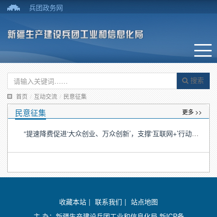
兵团政务网
搜索
首页
/
互动交流
/
民意征集
民意征集
更多 >>
“提速降费促进‘大众创业、万众创新’，支撑‘互联网+’行动计划”专题新闻发布会召开
收藏本站
|
联系我们
|
站点地图
主 办：新疆生产建设兵团工业和信息化局
新ICP备