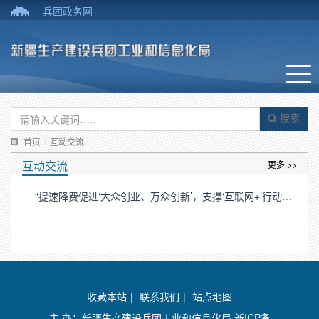
兵团政务网
搜索
首页
/
互动交流
互动交流
更多 >>
“提速降费促进‘大众创业、万众创新’，支撑‘互联网+’行动计划”专题新闻发布会召开
收藏本站
|
联系我们
|
站点地图
主 办：新疆生产建设兵团工业和信息化局
新ICP备