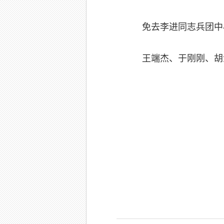
免去李进同志兵团中
王端杰、于刚刚、胡泽