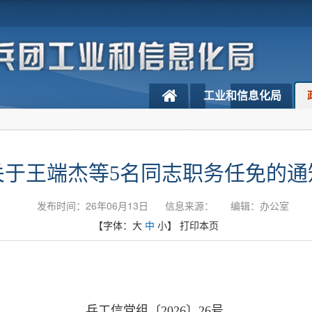
工业和信息化局
关于王端杰等5名同志职务任免的通
发布时间：26年06月13日
信息来源：
编辑：办公室
【字体：
大
中
小
】
打印本页
兵工信党组〔2026〕26号