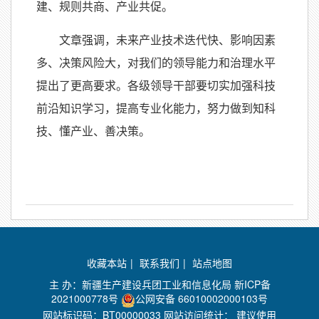
建、规则共商、产业共促。
文章强调，未来产业技术迭代快、影响因素
多、决策风险大，对我们的领导能力和治理水平
提出了更高要求。各级领导干部要切实加强科技
前沿知识学习，提高专业化能力，努力做到知科
技、懂产业、善决策。
收藏本站
|
联系我们
|
站点地图
主 办：新疆生产建设兵团工业和信息化局
新ICP备
2021000778号
公网安备 66010002000103号
网站标识码：BT00000033 网站访问统计：
建议使用