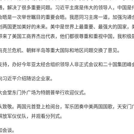
通，解决了很多重要问题。习近平主席是伟大的领导人，中国是
会晤是一次举世瞩目的重要会晤。我愿同习主席一道，加强沟通
创两国更加美好的未来。美中是世界上最重要、最强大的国家，
带来了美国工商界杰出代表，他们都很尊重和重视中国，我积极
乌克兰危机、朝鲜半岛等重大国际和地区问题交换了意见。
支持，办好今年亚太经合组织领导人非正式会议和二十国集团峰
向习近平介绍随访企业家。
大会堂东门外广场为特朗普举行欢迎仪式。
队致敬。两国元首登上检阅台，军乐团奏中美两国国歌，天安门广
解放军仪仗队，并观看分列式。
加会谈。