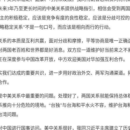
未来3年乃至更长时间的中美关系提供战略指引，相信会受到两国
为主的积极稳定，应该是竞争有度的良性稳定，应该是分歧可控
战略稳定关系”不是一句口号，而应该是相向而行的行动。
关系的本质是互利共赢，面对分歧和摩擦，平等协商是唯一正确
对两国老百姓和世界都是好消息。双方应一道维护好当前来之不
正在深度参与中国改革开放，中方欢迎美国对华加强互利合作。
实我们达成的重要共识，进一步用好政治外交、两军沟通渠道。
合作。
是中美关系中最重要的问题。处理好了，两国关系就能保持总体
系推向十分危险的境地。“台独”与台海和平水火不容，维护台海
台湾问题。
对中国进行国事访问。美中关系很好，我同习近平主席建立了历