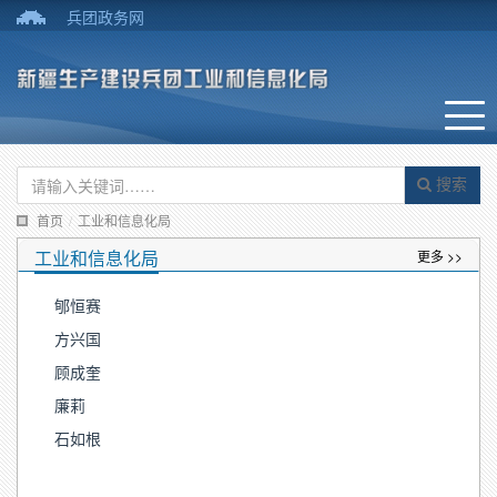
兵团政务网
搜索
首页
/
工业和信息化局
工业和信息化局
更多 >>
郇恒赛
方兴国
顾成奎
廉莉
石如根