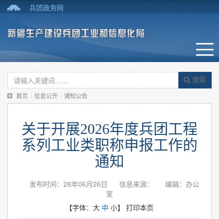
兵团政务网
搜索
首页
/
信息公开
/
通知公告
关于开展2026年度兵团工程
系列工业类职称申报工作的
通知
发布时间：26年06月26日
信息来源：
编辑：办公
室
【字体：
大
中
小
】
打印本页