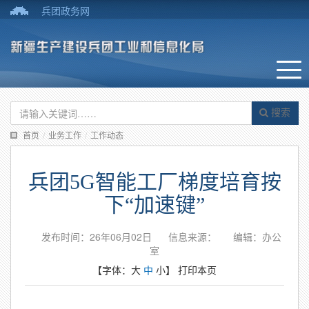
兵团政务网
搜索
首页
/
业务工作
/
工作动态
兵团5G智能工厂梯度培育按
下“加速键”
发布时间：26年06月02日
信息来源：
编辑：办公
室
【字体：
大
中
小
】
打印本页