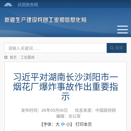
兵团政务网
搜索
首页
/
工信要闻
习近平对湖南长沙浏阳市一
烟花厂爆炸事故作出重要指
示
发布时间：26年05月06日
信息来源：中国政府网
编辑：办公室
【字体：
大
中
小
】
打印本页