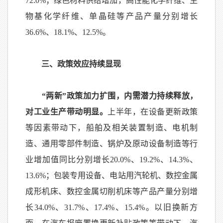
72.0%
；绿色材料供给增加，高性能化学纤维、生
物基化学纤维、单晶硅等产品产量分别增长
36.6%
、
18.1%
、
12.5%
。
三、政策效应持续显现
“两新”政策加力扩围，内需潜力持续释放，
对工业生产带动明显。
上半年，在设备更新政策
等因素带动下，船舶及相关装置制造、电机制
造、通用零部件制造、锅炉及原动设备制造等行
业增加值同比分别增长
20.0%
、
19.2%
、
14.3%
、
13.6%
；包装专用设备、电站用汽轮机、数控金属
成形机床、数控金属切削机床等产品产量分别增
长
34.0%
、
31.7%
、
17.4%
、
15.4%
。以旧换新方