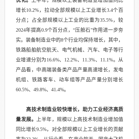
优化。
上半年，规模以上装备制造业增加值同比
增长
10.2%
，拉动全部规模以上工业增长
3.4
个百
分点；占全部规模以上工业的比重为
35.5%
，较
2024
年提高
0.9
个百分点，
“
压舱石
”
作用进一步夯
实。装备制造业中的
8
个行业均保持增长，其中，
铁路船舶航空航天、电气机械、汽车、电子等行
业增速分别为
16.6%
、
12.2%
、
11.3%
、
11.1%
。从
产品看，中高端装备类产品产量高速增长，发电
机组、铁路客车、动车组等产品产量分别增长
60.5%
、
49.8%
、
41.4%
。
高技术制造业较快增长，助力工业经济高质
量发展。
上半年，规模以上高技术制造业增加值
同比增长
9.5%
，对全部规模以上工业增长的贡献