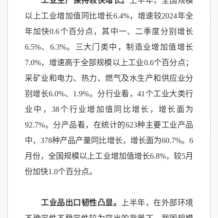
工业生产保持较快增长。
上半年，全国规模
以上工业增加值同比增长
6.4%
，增速较
2024
年全
年加快
0.6
个百分点，其中一、二季度分别增长
6.5%
、
6.3%
。三大门类中，制造业增加值增长
7.0%
，增速高于全部规模以上工业
0.6
个百分点；
采矿业和电力、热力、燃气及水生产和供应业分
别增长
6.0%
、
1.9%
。分行业看，
41
个工业大类行
业中，
38
个行业增加值同比增长，增长面为
92.7%
。分产品看，在统计的
623
种主要工业产品
中，
378
种产品产量同比增长，增长面为
60.7%
。
6
月份，全国规模以上工业增加值增长
6.8%
，较
5
月
份加快
1.0
个百分点。
工业品出口韧性凸显。
上半年，在外部环境