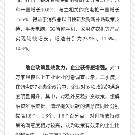
面，在汽车报废置换更新补贴政策等带动下，汽
车产量增长
10.8%
，与之相关的充电桩产量增长
25.6%
；得益于消费品以旧换新及购新补贴政策支
持，平板电脑、
5G
智能手机、家用洗衣机等产品
实现较快增长，增速分别为
25.9%
、
11.5%
、
10.3%
。
助企政策显效发力，企业获得感增强。
对
11
万家规模以上工业企业问卷调查显示，二季度，
在调查的
7
项惠企政策中，企业对多项政策的满意
度明显提升。其中，对稳外贸稳外资政策、缓解
融资难融资贵、清理拖欠账款的满意度同比分别
提高
1.8
个、
1.6
个、
1.6
个百分点；对创新支持政
策的满意度相对较高，认为政策有效果的企业比