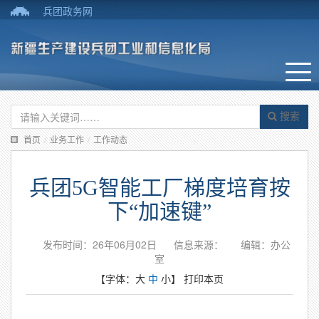
兵团政务网
搜索
首页
/
业务工作
/
工作动态
兵团5G智能工厂梯度培育按
下“加速键”
发布时间：26年06月02日
信息来源：
编辑：办公
室
【字体：
大
中
小
】
打印本页